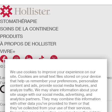
STOMATHÉRAPIE
SOINS DE LA CONTINENCE
PRODUITS
À PROPOS DE HOLLISTER
VIVRE+
© 2026 Hollister Incorporated
We use cookies to improve your experience on our
site. Cookies are small text files stored on your device
Les dispositifs médicaux vendus dans l’UE sont marqués avec
that help us remember your preferences, personalize
l’un des symboles suivants selon le besoin
content and ads, provide social media features, and
analyze traffic. We may share information about your
site usage with our social media, advertising, and
analytics partners. They may combine this information
with other data you’ve provided to them or that
Conditions d'utilisation
Politique de confidentialité
Utilisation des
they’ve collected from your use of their services.
cookies
UE Avis au Dénonciateur
Conditions générales de vente