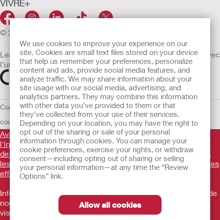
VIVRE+
© 2026 Hollister Incorporated
We use cookies to improve your experience on our
site. Cookies are small text files stored on your device
Les dispositifs médicaux vendus dans l’UE sont marqués avec
that help us remember your preferences, personalize
l’un des symboles suivants selon le besoin
content and ads, provide social media features, and
analyze traffic. We may share information about your
site usage with our social media, advertising, and
analytics partners. They may combine this information
with other data you’ve provided to them or that
Conditions d'utilisation
Politique de confidentialité
Utilisation des
they’ve collected from your use of their services.
cookies
UE Avis au Dénonciateur
Conditions générales de vente
Depending on your location, you may have the right to
opt out of the sharing or sale of your personal
Avant d'utiliser les produits mentionnés, veuillez lire
information through cookies. You can manage your
l'intégralité des consignes d'utilisation fournies sur la notice
cookie preferences, exercise your rights, or withdraw
de chaque produit pour connaître l'indication, la description,
consent—including opting out of sharing or selling
les contre-indications, les avertissements, les précautions, les
your personal information—at any time the “Review
effets indésirables et le mode d'emploi du dispositif
.
Options” link.
Informations promotionnelles à destination des utilisateurs de
nos produits ne constituant pas un conseil médical et ne
Allow all cookies
visant pas à remplacer un conseil médical. Les produits