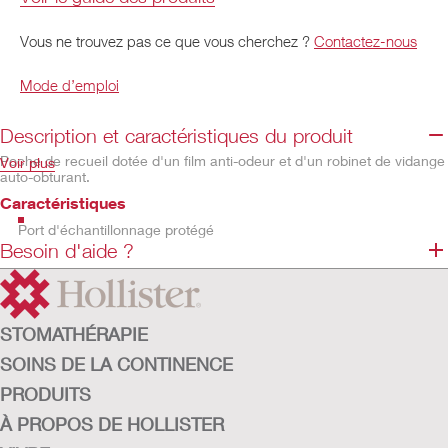
Vous ne trouvez pas ce que vous cherchez ?
Contactez-nous
Mode d’emploi
Description et caractéristiques du produit
Poche de recueil dotée d'un film anti-odeur et d'un robinet de vidange
Voir plus
auto-obturant.
Caractéristiques
Port d'échantillonnage protégé
Besoin d'aide ?
Le film anti-odeur protège contre les mauvaises odeurs.
Capacité de 2 000 ml et graduations
Ne contient pas de latex de caoutchouc naturel
STOMATHÉRAPIE
SOINS DE LA CONTINENCE
PRODUITS
À PROPOS DE HOLLISTER