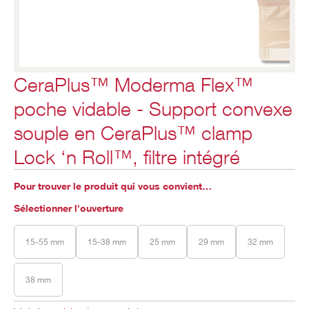
CeraPlus™ Moderma Flex™
poche vidable - Support convexe
souple en CeraPlus™ clamp
Lock ‘n Roll™, filtre intégré
Pour trouver le produit qui vous convient…
Sélectionner l'ouverture
15-55 mm
15-38 mm
25 mm
29 mm
32 mm
38 mm