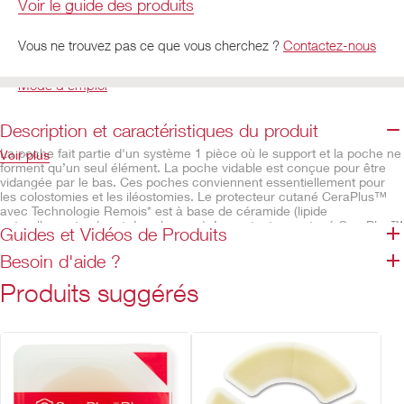
Voir le guide des produits
Vous ne trouvez pas ce que vous cherchez ?
Contactez-nous
Mode d’emploi
Description et caractéristiques du produit
La poche fait partie d'un système 1 pièce où le support et la poche ne
Voir plus
forment qu’un seul élément. La poche vidable est conçue pour être
vidangée par le bas. Ces poches conviennent essentiellement pour
les colostomies et les iléostomies. Le protecteur cutané CeraPlus™
avec Technologie Remois* est à base de céramide (lipide
naturellement présent dans la peau). Le protecteur cutané CeraPlus™
Guides et Vidéos de Produits
est conçu pour aider à maintenir la santé de la peau péristomiale et
protéger sa barrière d’hydratation naturelle. La poche vidable
Besoin d'aide ?
Moderma Flex™ dispose d’un clamp intégré Lock 'n Roll™ sûr et
facile à utiliser grâce à ses villosités auto-aggripantes sur le rabat de
Produits suggérés
fermeture qui s'imbriquent les unes dans les autres. Le filtre intégré
AF300™ permet de libérer progressivement les gaz tout en assurant
la désodorisation.
Les produits CeraPlus™* ont reçu l'accréditation de la Skin
Health Alliance. Cette accréditation répond à des normes
strictes relatives à la sécurité, l’efficacité, l’éthique et le