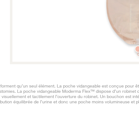
ne forment qu’un seul élément. La poche vidangeable est conçue pour ê
urostomies. La poche vidangeable Moderma Flex™ dispose d’un robinet 
visuellement et tactilement l’ouverture du robinet. Un bouchon est int
ibution équilibrée de l’urine et donc une poche moins volumineuse et p