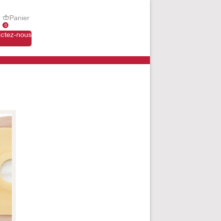
Panier
0
ctez-nous