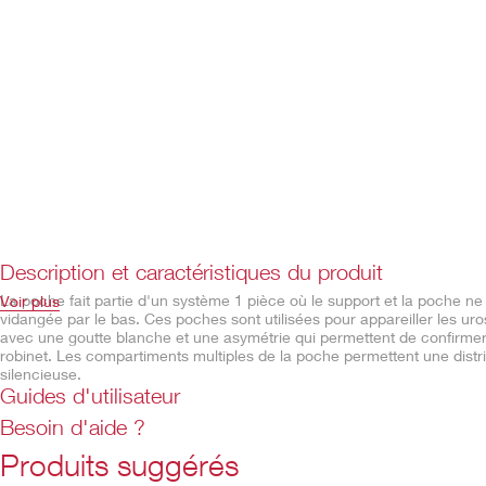
Description et caractéristiques du produit
La poche fait partie d'un système 1 pièce où le support et la poche 
Voir plus
vidangée par le bas. Ces poches sont utilisées pour appareiller les 
avec une goutte blanche et une asymétrie qui permettent de confirmer 
robinet. Les compartiments multiples de la poche permettent une distr
silencieuse.
Guides d'utilisateur
Caractéristiques
Besoin d'aide ?
Poche vidangeable beige ou transparente
Produits suggérés
Robinet de vidange