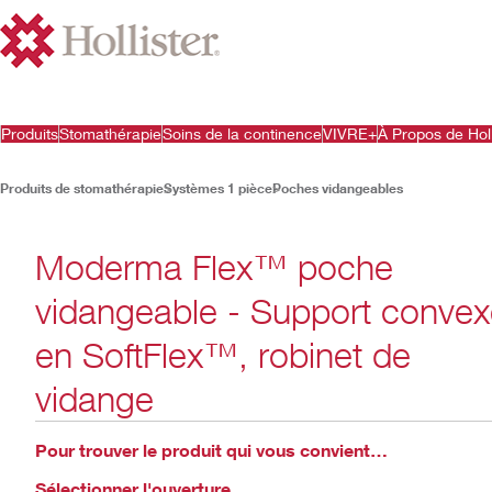
Produits
Stomathérapie
Soins de la continence
VIVRE+
À Propos de Holl
Produits de stomathérapie
Systèmes 1 pièce
Poches vidangeables
Moderma Flex™ poche
vidangeable - Support conve
en SoftFlex™, robinet de
vidange
Pour trouver le produit qui vous convient…
Sélectionner l'ouverture