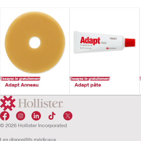
Multicompartiments
6 valves anti-reflux
Support convexe SoftFlex™
Film plastique anti-odeur
Revêtement de la poche en ComfortWear™
Transparent – Côté peau uniquement
Beige – Deux côtés
Essayez-le gratuitement
Essayez-le gratuitement
Adapt Anneau
Adapt pâte
© 2026 Hollister Incorporated
Les dispositifs médicaux