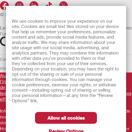
© 2026 Hollister Incorporated
We use cookies to improve your experience on our
site. Cookies are small text files stored on your device
Les dispositifs médicaux vendus dans l’UE sont marqués avec
that help us remember your preferences, personalize
l’un des symboles suivants selon le besoin
content and ads, provide social media features, and
analyze traffic. We may share information about your
site usage with our social media, advertising, and
analytics partners. They may combine this information
with other data you’ve provided to them or that
Conditions d'utilisation
Politique de confidentialité
Utilisation des
they’ve collected from your use of their services.
cookies
UE Avis au Dénonciateur
Conditions générales de vente
Depending on your location, you may have the right to
opt out of the sharing or sale of your personal
Avant d'utiliser les produits mentionnés, veuillez lire
information through cookies. You can manage your
l'intégralité des consignes d'utilisation fournies sur la notice
cookie preferences, exercise your rights, or withdraw
de chaque produit pour connaître l'indication, la description,
consent—including opting out of sharing or selling
les contre-indications, les avertissements, les précautions, les
your personal information—at any time the “Review
effets indésirables et le mode d'emploi du dispositif
.
Options” link.
Informations promotionnelles à destination des utilisateurs de
nos produits ne constituant pas un conseil médical et ne
Allow all cookies
visant pas à remplacer un conseil médical. Les produits
Hollister sont des dispositifs médicaux fabriqués par Hollister
Review Options