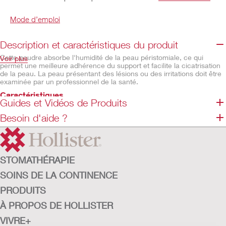
Mode d’emploi
Description et caractéristiques du produit
Cette poudre absorbe l'humidité de la peau péristomiale, ce qui
Voir plus
permet une meilleure adhérence du support et facilite la cicatrisation
de la peau. La peau présentant des lésions ou des irritations doit être
examinée par un professionnel de la santé.
Caractéristiques
Guides et Vidéos de Produits
Flacon souple pratique
Besoin d'aide ?
Jauge de niveau sur le côté du flacon
Non stérile
STOMATHÉRAPIE
SOINS DE LA CONTINENCE
PRODUITS
À PROPOS DE HOLLISTER
VIVRE+