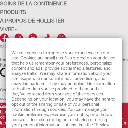
SOINS DE LA CONTINENCE
PRODUITS
À PROPOS DE HOLLISTER
VIVRE+
© 2026 Hollister Incorporated
We use cookies to improve your experience on our
site. Cookies are small text files stored on your device
Les dispositifs médicaux vendus dans l’UE sont marqués avec
that help us remember your preferences, personalize
l’un des symboles suivants selon le besoin
content and ads, provide social media features, and
analyze traffic. We may share information about your
site usage with our social media, advertising, and
analytics partners. They may combine this information
with other data you’ve provided to them or that
Conditions d'utilisation
Politique de confidentialité
Utilisation des
they’ve collected from your use of their services.
cookies
UE Avis au Dénonciateur
Conditions générales de vente
Depending on your location, you may have the right to
opt out of the sharing or sale of your personal
Avant d'utiliser les produits mentionnés, veuillez lire
information through cookies. You can manage your
l'intégralité des consignes d'utilisation fournies sur la notice
cookie preferences, exercise your rights, or withdraw
de chaque produit pour connaître l'indication, la description,
consent—including opting out of sharing or selling
les contre-indications, les avertissements, les précautions, les
your personal information—at any time the “Review