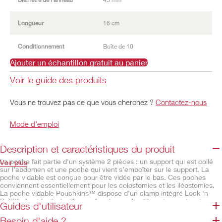
Longueur
16 cm
Conditionnement
Boîte de 10
Ajouter un échantillon gratuit au panier
Voir le guide des produits
Vous ne trouvez pas ce que vous cherchez ?
Contactez-nous
Mode d’emploi
Description et caractéristiques du produit
La poche fait partie d'un système 2 pièces : un support qui est collé
Voir plus
sur l’abdomen et une poche qui vient s’emboîter sur le support. La
poche vidable est conçue pour être vidée par le bas. Ces poches
conviennent essentiellement pour les colostomies et les iléostomies.
La poche vidable Pouchkins™ dispose d’un clamp intégré Lock 'n
Roll™ sûr et facile à utiliser grâce à ses villosités auto-aggripantes sur
Guides d'utilisateur
le rabat de fermeture qui s'imbriquent les unes dans les autres.
Besoin d'aide ?
Caractéristiques