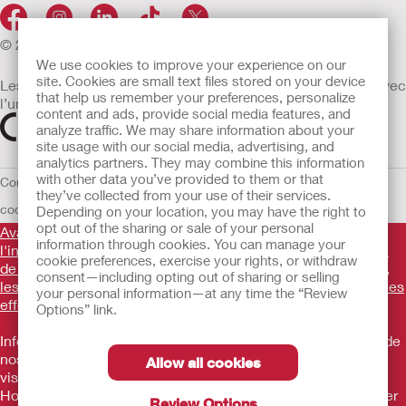
© 2026 Hollister Incorporated
We use cookies to improve your experience on our
site. Cookies are small text files stored on your device
Les dispositifs médicaux vendus dans l’UE sont marqués avec
that help us remember your preferences, personalize
l’un des symboles suivants selon le besoin
content and ads, provide social media features, and
analyze traffic. We may share information about your
site usage with our social media, advertising, and
analytics partners. They may combine this information
with other data you’ve provided to them or that
Conditions d'utilisation
Politique de confidentialité
Utilisation des
they’ve collected from your use of their services.
cookies
UE Avis au Dénonciateur
Conditions générales de vente
Depending on your location, you may have the right to
opt out of the sharing or sale of your personal
Avant d'utiliser les produits mentionnés, veuillez lire
information through cookies. You can manage your
l'intégralité des consignes d'utilisation fournies sur la notice
cookie preferences, exercise your rights, or withdraw
de chaque produit pour connaître l'indication, la description,
consent—including opting out of sharing or selling
les contre-indications, les avertissements, les précautions, les
your personal information—at any time the “Review
effets indésirables et le mode d'emploi du dispositif
.
Options” link.
Informations promotionnelles à destination des utilisateurs de
nos produits ne constituant pas un conseil médical et ne
Allow all cookies
visant pas à remplacer un conseil médical. Les produits
Hollister sont des dispositifs médicaux fabriqués par Hollister
Review Options