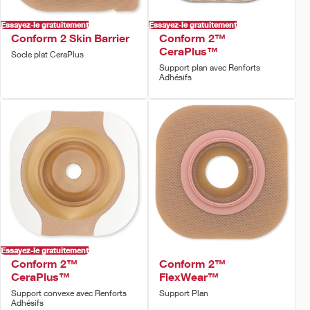
Essayez-le gratuitement
Essayez-le gratuitement
Conform 2 Skin Barrier
Conform 2™
CeraPlus™
Socle plat CeraPlus
Support plan avec Renforts
Adhésifs
Essayez-le gratuitement
Conform 2™
Conform 2™
CeraPlus™
FlexWear™
Support convexe avec Renforts
Support Plan
Adhésifs