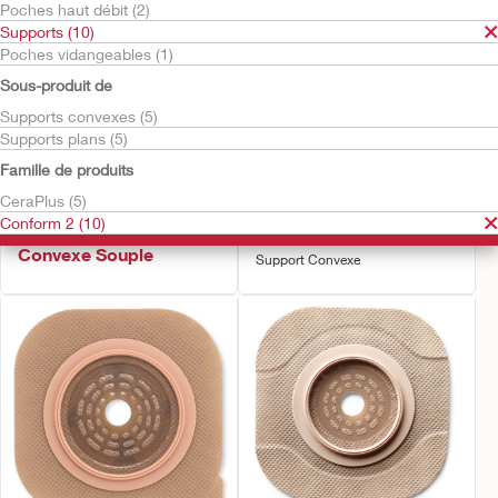
Poches haut débit (2)
Supports (10)
Poches vidangeables (1)
Sous-produit de
Supports convexes (5)
Supports plans (5)
Famille de produits
Essayez-le gratuitement
Essayez-le gratuitement
CeraPlus (5)
Conform 2™
Conform 2™
Conform 2 (10)
CeraPlus™ Support
CeraPlus™
Convexe Souple
Support Convexe