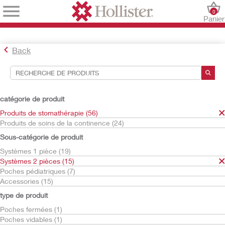
0
Panier
Back
Outils de recherche
Vos sélections:
catégorie de produit
Produits de stomathérapie
Produits de stomathérapie (56)
Systèmes 2 pièces
Produits de soins de la continence (24)
Supports
Sous-catégorie de produit
Conform 2
Systèmes 1 pièce (19)
Votre sélection correspond à
10
résultats
Systèmes 2 pièces (15)
Trier par:
Poches pédiatriques (7)
Accessories (15)
type de produit
Poches fermées (1)
Poches vidables (1)