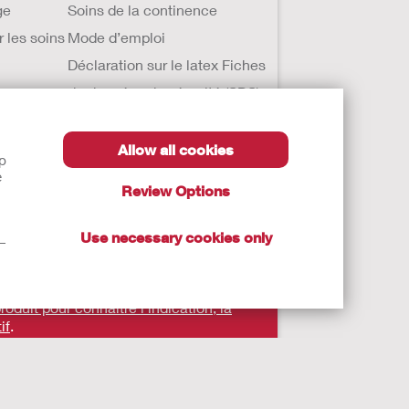
ge
Soins de la continence
r les soins
Mode d’emploi
Déclaration sur le latex Fiches
de données de sécurité (SDS)
Allow all cookies
lp
e
Review Options
Use necessary cookies only
t—
roduit pour connaître l'indication, la
if
.
nt pas à remplacer un conseil médical. Les
its de santé règlementés qui portent, au
iquetages. Consultez votre médecin ou tout