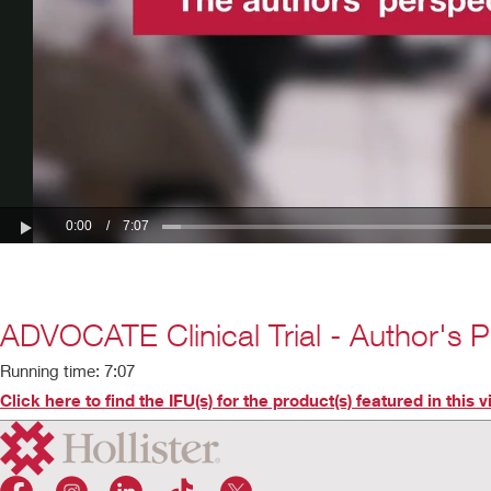
ADVOCATE Clinical Trial - Author's P
Running time: 7:07
Click here to find the IFU(s) for the product(s) featured in this 