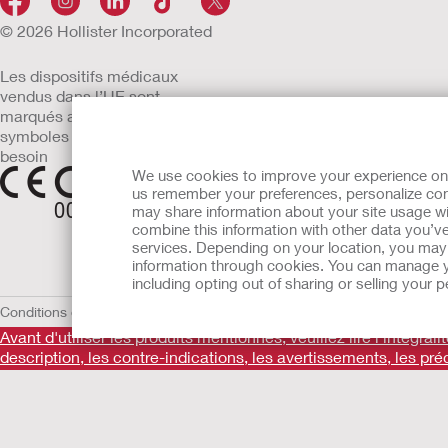
© 2026 Hollister Incorporated
Les dispositifs médicaux
vendus dans l’UE sont
marqués avec l’un des
symboles suivants selon le
besoin
We use cookies to improve your experience on ou
us remember your preferences, personalize cont
may share information about your site usage wi
combine this information with other data you’ve
services. Depending on your location, you may h
information through cookies. You can manage y
including opting out of sharing or selling your
Conditions d'utilisation
Politique de confidentialité
Utilisation des cooki
Avant d'utiliser les produits mentionnés, veuillez lire l'intégral
description, les contre-indications, les avertissements, les pré
Informations promotionnelles à destination des utilisateurs de
produits Hollister sont des dispositifs médicaux fabriqués par 
titre de cette règlementation, le marquage CE. Consultez atten