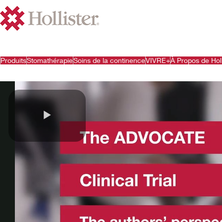
Produits
Stomathérapie
Soins de la continence
VIVRE+
À Propos de Holl