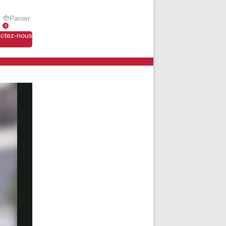
Panier
0
ctez-nous