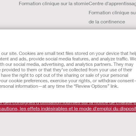
Formation clinique sur la stomie
Centre d'apprentissa
Formation clinique su
de la continence
À PROPOS DE HOLLISTER
VIVRE+
Carrières Hollister
r site. Cookies are small text files stored on your device that he
Contactez nous
ent and ads, provide social media features, and analyze traffic. W
th our social media, advertising, and analytics partners. They may
Sites internationaux
 provided to them or that they’ve collected from your use of their
ave the right to opt out of the sharing or sale of your personal
Histoire de Hollister
our cookie preferences, exercise your rights, or withdraw consen
Actualités et événements
 personal information—at any time the “Review Options” link.
es
UE Avis au Dénonciateur
Conditions générales de vente
ité des consignes d'utilisation fournies sur la notice de chaque p
cautions, les effets indésirables et le mode d'emploi du disposit
 nos produits ne constituant pas un conseil médical et ne visa
Hollister Incorporated. Ces dispositifs médicaux sont des produ
tivement les instructions figurant sur les notices et/ou les ét