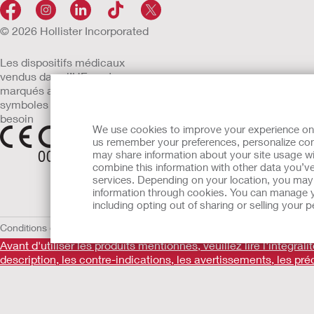
© 2026 Hollister Incorporated
Les dispositifs médicaux
vendus dans l’UE sont
marqués avec l’un des
symboles suivants selon le
besoin
We use cookies to improve your experience on ou
us remember your preferences, personalize cont
may share information about your site usage wi
combine this information with other data you’ve
services. Depending on your location, you may h
information through cookies. You can manage y
including opting out of sharing or selling your
Conditions d'utilisation
Politique de confidentialité
Utilisation des cooki
Avant d'utiliser les produits mentionnés, veuillez lire l'intégral
description, les contre-indications, les avertissements, les pré
Informations promotionnelles à destination des utilisateurs de
produits Hollister sont des dispositifs médicaux fabriqués par 