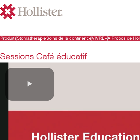
Produits
Stomathérapie
Soins de la continence
VIVRE+
À Propos de Holl
Sessions Café éducatif