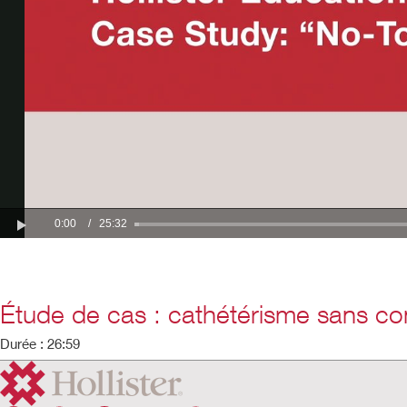
Étude de cas : cathétérisme sans co
Durée : 26:59