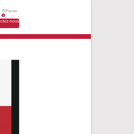
Panier
0
ctez-nous