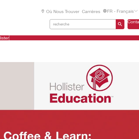
FR - Français
Où Nous Trouver
Carrières
Conta
ister