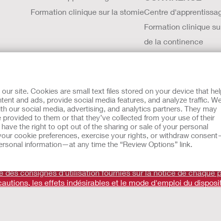
Formation clinique sur la stomie
Centre d'apprentissa
Formation clinique su
de la continence
À PROPOS DE HOLLISTER
VIVRE+
Carrières Hollister
r site. Cookies are small text files stored on your device that he
ent and ads, provide social media features, and analyze traffic. W
Contactez nous
th our social media, advertising, and analytics partners. They may
Sites internationaux
 provided to them or that they’ve collected from your use of their
ave the right to opt out of the sharing or sale of your personal
Histoire de Hollister
our cookie preferences, exercise your rights, or withdraw consen
 personal information—at any time the “Review Options” link.
Actualités et événements
es
UE Avis au Dénonciateur
Conditions générales de vente
ité des consignes d'utilisation fournies sur la notice de chaque p
cautions, les effets indésirables et le mode d'emploi du disposit
 nos produits ne constituant pas un conseil médical et ne visa
Hollister Incorporated. Ces dispositifs médicaux sont des produ