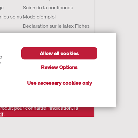
ge
Soins de la continence
r les soins
Mode d’emploi
Déclaration sur le latex Fiches
de données de sécurité (SDS)
Allow all cookies
lp
e
Review Options
Use necessary cookies only
t—
roduit pour connaître l'indication, la
if
.
nt pas à remplacer un conseil médical. Les
its de santé règlementés qui portent, au