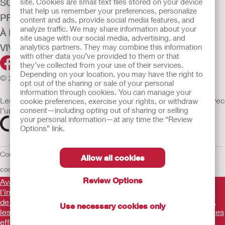
site. Cookies are small text files stored on your device
SOINS DE LA CONTINENCE
that help us remember your preferences, personalize
PRODUITS
content and ads, provide social media features, and
analyze traffic. We may share information about your
À PROPOS DE HOLLISTER
site usage with our social media, advertising, and
analytics partners. They may combine this information
VIVRE+
with other data you’ve provided to them or that
they’ve collected from your use of their services.
Depending on your location, you may have the right to
© 2026 Hollister Incorporated
opt out of the sharing or sale of your personal
information through cookies. You can manage your
Les dispositifs médicaux vendus dans l’UE sont marqués avec
cookie preferences, exercise your rights, or withdraw
consent—including opting out of sharing or selling
l’un des symboles suivants selon le besoin
your personal information—at any time the “Review
Options” link.
Conditions d'utilisation
Politique de confidentialité
Utilisation des
Allow all cookies
cookies
UE Avis au Dénonciateur
Conditions générales de vente
Review Options
Avant d'utiliser les produits mentionnés, veuillez lire
l'intégralité des consignes d'utilisation fournies sur la notice
de chaque produit pour connaître l'indication, la description,
Use necessary cookies only
les contre-indications, les avertissements, les précautions, les
effets indésirables et le mode d'emploi du dispositif
.