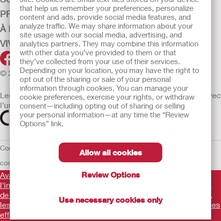
that help us remember your preferences, personalize
PRODUITS
content and ads, provide social media features, and
analyze traffic. We may share information about your
À PROPOS DE HOLLISTER
site usage with our social media, advertising, and
VIVRE+
analytics partners. They may combine this information
with other data you’ve provided to them or that
they’ve collected from your use of their services.
Depending on your location, you may have the right to
© 2026 Hollister Incorporated
opt out of the sharing or sale of your personal
information through cookies. You can manage your
Les dispositifs médicaux vendus dans l’UE sont marqués avec
cookie preferences, exercise your rights, or withdraw
l’un des symboles suivants selon le besoin
consent—including opting out of sharing or selling
your personal information—at any time the “Review
Options” link.
Conditions d'utilisation
Politique de confidentialité
Utilisation des
Allow all cookies
cookies
UE Avis au Dénonciateur
Conditions générales de vente
Review Options
Avant d'utiliser les produits mentionnés, veuillez lire
l'intégralité des consignes d'utilisation fournies sur la notice
de chaque produit pour connaître l'indication, la description,
Use necessary cookies only
les contre-indications, les avertissements, les précautions, les
effets indésirables et le mode d'emploi du dispositif
.