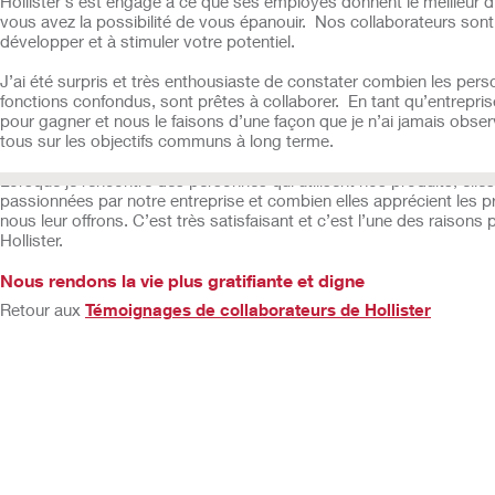
Hollister s’est engagé à ce que ses employés donnent le meilleur
vous avez la possibilité de vous épanouir. Nos collaborateurs sont
développer et à stimuler votre potentiel.
J’ai été surpris et très enthousiaste de constater combien les pers
fonctions confondus, sont prêtes à collaborer. En tant qu’entrepri
pour gagner et nous le faisons d’une façon que je n’ai jamais obs
tous sur les objectifs communs à long terme.
Lorsque je rencontre des personnes qui utilisent nos produits, elles
passionnées par notre entreprise et combien elles apprécient les pr
nous leur offrons. C’est très satisfaisant et c’est l’une des raisons p
Hollister.
Nous rendons la vie plus gratifiante et digne
Retour aux
Témoignages de collaborateurs de Hollister