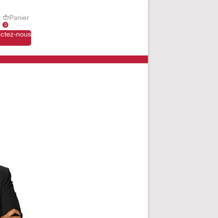
Panier
0
ctez-nous