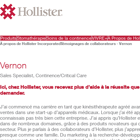
Produits
Stomathérapie
Soins de la continence
VIVRE+
À Propos de Holl
À propos de Hollister Incorporated
Témoignages de collaborateurs - Vernon
Vernon
Sales Specialist, Continence/Critical Care
Ici, chez Hollister, vous recevez plus d’aide à la réussite qu
demander.
J’ai commencé ma carrière en tant que kinésithérapeute agréé ava
ventes dans une start-up d’appareils médicaux. Lorsque j’ai été appe
connaissais pas très bien cette entreprise. J’ai appris qu’Hollister
dans de nombreux domaines, grâce à des produits novateurs qui c
secteur. Plus je parlais à des collaborateurs d’Hollister, plus j’appre
presque comme une famille. Du marketing à la recherche-dévelop