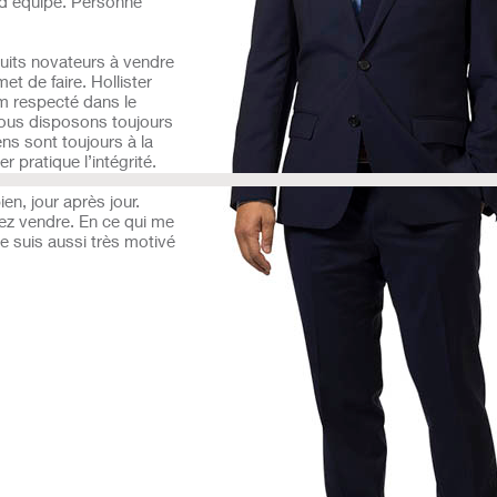
t d’équipe. Personne
duits novateurs à vendre
et de faire. Hollister
m respecté dans le
ous disposons toujours
ens sont toujours à la
r pratique l’intégrité.
ien, jour après jour.
mez vendre. En ce qui me
e suis aussi très motivé