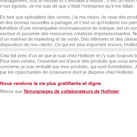
management, tout le monde ici s’entraide à réussir ; c’est un effor
n’est égoïste. Je me suis dit que c’était l’entreprise qu’il me fallait.
En tant que spécialiste des ventes, j’ai ma vision. Je veux des pro
et des bonnes nouvelles à partager, et c’est ce qu’Hollister me perm
bénéficie d’une remarquable reconnaissance de marque, est un no
secteur et possède des ressources créatives impressionnantes. N
d’un matériel de marketing et de vente. Des infirmiers et des clinici
disposition de nos clients. Ce qui est plus important encore, Holliste
Cela fait près d’un an que je suis chez Hollister et j’y suis toujours b
Pour bien vendre, l’essentiel est d’avoir des produits que vous ai
concerne, je suis emballé par mes produits, qui sont formidables. J
par les opportunités de croissance dont je dispose chez Hollister.
Nous rendons la vie plus gratifiante et digne
Retour aux
Témoignages de collaborateurs de Hollister