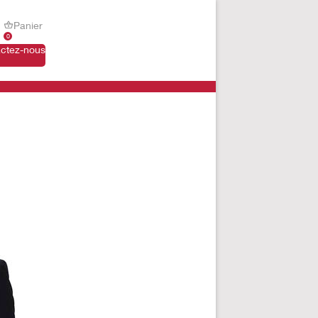
Panier
0
ctez-nous