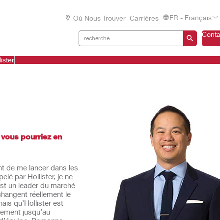
FR - Français
Où Nous Trouver
Carrières
Conta
ister
e vous pourriez en
nt de me lancer dans les
lé par Hollister, je ne
 est un leader du marché
hangent réellement le
nais qu’Hollister est
pement jusqu’au