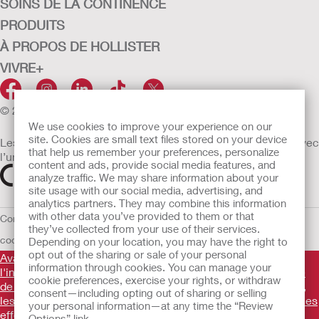
SOINS DE LA CONTINENCE
PRODUITS
À PROPOS DE HOLLISTER
VIVRE+
© 2026 Hollister Incorporated
We use cookies to improve your experience on our
site. Cookies are small text files stored on your device
Les dispositifs médicaux vendus dans l’UE sont marqués avec
that help us remember your preferences, personalize
l’un des symboles suivants selon le besoin
content and ads, provide social media features, and
analyze traffic. We may share information about your
site usage with our social media, advertising, and
analytics partners. They may combine this information
with other data you’ve provided to them or that
Conditions d'utilisation
Politique de confidentialité
Utilisation des
they’ve collected from your use of their services.
cookies
UE Avis au Dénonciateur
Conditions générales de vente
Depending on your location, you may have the right to
opt out of the sharing or sale of your personal
Avant d'utiliser les produits mentionnés, veuillez lire
information through cookies. You can manage your
l'intégralité des consignes d'utilisation fournies sur la notice
cookie preferences, exercise your rights, or withdraw
de chaque produit pour connaître l'indication, la description,
consent—including opting out of sharing or selling
les contre-indications, les avertissements, les précautions, les
your personal information—at any time the “Review
effets indésirables et le mode d'emploi du dispositif
.
Options” link.