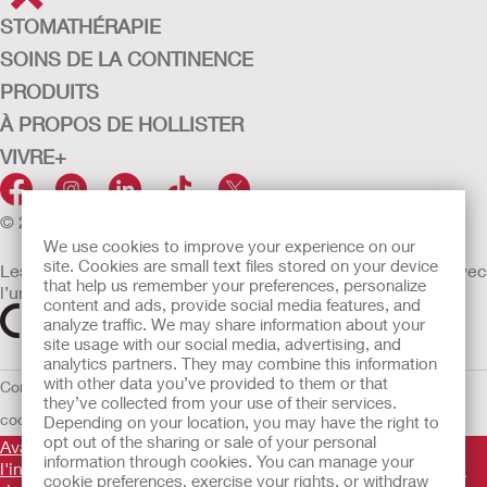
STOMATHÉRAPIE
SOINS DE LA CONTINENCE
PRODUITS
À PROPOS DE HOLLISTER
VIVRE+
© 2026 Hollister Incorporated
We use cookies to improve your experience on our
site. Cookies are small text files stored on your device
Les dispositifs médicaux vendus dans l’UE sont marqués avec
that help us remember your preferences, personalize
l’un des symboles suivants selon le besoin
content and ads, provide social media features, and
analyze traffic. We may share information about your
site usage with our social media, advertising, and
analytics partners. They may combine this information
with other data you’ve provided to them or that
Conditions d'utilisation
Politique de confidentialité
Utilisation des
they’ve collected from your use of their services.
cookies
UE Avis au Dénonciateur
Conditions générales de vente
Depending on your location, you may have the right to
opt out of the sharing or sale of your personal
Avant d'utiliser les produits mentionnés, veuillez lire
information through cookies. You can manage your
l'intégralité des consignes d'utilisation fournies sur la notice
cookie preferences, exercise your rights, or withdraw