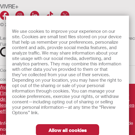
VIVRE+
© 2026 Hollister Incorporated
We use cookies to improve your experience on our
site. Cookies are small text files stored on your device
Les dispositifs médicaux vendus dans l’UE sont marqués avec
that help us remember your preferences, personalize
l’un des symboles suivants selon le besoin
content and ads, provide social media features, and
analyze traffic. We may share information about your
site usage with our social media, advertising, and
analytics partners. They may combine this information
with other data you’ve provided to them or that
Conditions d'utilisation
Politique de confidentialité
Utilisation des
they’ve collected from your use of their services.
cookies
UE Avis au Dénonciateur
Conditions générales de vente
Depending on your location, you may have the right to
opt out of the sharing or sale of your personal
Avant d'utiliser les produits mentionnés, veuillez lire
information through cookies. You can manage your
l'intégralité des consignes d'utilisation fournies sur la notice
cookie preferences, exercise your rights, or withdraw
de chaque produit pour connaître l'indication, la description,
consent—including opting out of sharing or selling
les contre-indications, les avertissements, les précautions, les
your personal information—at any time the “Review
effets indésirables et le mode d'emploi du dispositif
.
Options” link.
Informations promotionnelles à destination des utilisateurs de
nos produits ne constituant pas un conseil médical et ne
Allow all cookies
visant pas à remplacer un conseil médical. Les produits