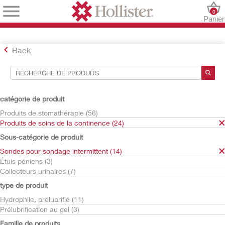
0
Panier
Back
Outils de recherche
Vos sélections:
catégorie de produit
Produits de soins de la continence
Produits de stomathérapie (56)
Sondes pour sondage intermittent
Produits de soins de la continence (24)
Infyna Chic
Sous-catégorie de produit
Votre sélection correspond à
1
résultats
Sondes pour sondage intermittent (14)
Trier par:
Étuis péniens (3)
Collecteurs urinaires (7)
type de produit
Hydrophile, prélubrifié (11)
Prélubrification au gel (3)
Famille de produits