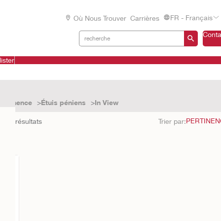
FR - Français
Où Nous Trouver
Carrières
Conta
ister
continence
Étuis péniens
In View
d à
1
résultats
Trier par: