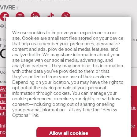
VIVRE+
© 2026 Hollister Incorporated
We use cookies to improve your experience on our
site. Cookies are small text files stored on your device
Les dispositifs médicaux vendus dans l’UE sont marqués avec
that help us remember your preferences, personalize
l’un des symboles suivants selon le besoin
content and ads, provide social media features, and
analyze traffic. We may share information about your
site usage with our social media, advertising, and
analytics partners. They may combine this information
with other data you’ve provided to them or that
Conditions d'utilisation
Politique de confidentialité
Utilisation des
they’ve collected from your use of their services.
cookies
UE Avis au Dénonciateur
Conditions générales de vente
Depending on your location, you may have the right to
opt out of the sharing or sale of your personal
Avant d'utiliser les produits mentionnés, veuillez lire
information through cookies. You can manage your
l'intégralité des consignes d'utilisation fournies sur la notice
cookie preferences, exercise your rights, or withdraw
de chaque produit pour connaître l'indication, la description,
consent—including opting out of sharing or selling
les contre-indications, les avertissements, les précautions, les
your personal information—at any time the “Review
effets indésirables et le mode d'emploi du dispositif
.
Options” link.
Informations promotionnelles à destination des utilisateurs de
nos produits ne constituant pas un conseil médical et ne
Allow all cookies