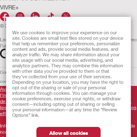
VIVRE+
© 2026 Hollister Incorporated
We use cookies to improve your experience on our
site. Cookies are small text files stored on your device
Les dispositifs médicaux vendus dans l’UE sont marqués avec
that help us remember your preferences, personalize
l’un des symboles suivants selon le besoin
content and ads, provide social media features, and
analyze traffic. We may share information about your
site usage with our social media, advertising, and
analytics partners. They may combine this information
with other data you’ve provided to them or that
Conditions d'utilisation
Politique de confidentialité
Utilisation des
they’ve collected from your use of their services.
cookies
UE Avis au Dénonciateur
Conditions générales de vente
Depending on your location, you may have the right to
opt out of the sharing or sale of your personal
Avant d'utiliser les produits mentionnés, veuillez lire
information through cookies. You can manage your
l'intégralité des consignes d'utilisation fournies sur la notice
cookie preferences, exercise your rights, or withdraw
de chaque produit pour connaître l'indication, la description,
consent—including opting out of sharing or selling
les contre-indications, les avertissements, les précautions, les
your personal information—at any time the “Review
effets indésirables et le mode d'emploi du dispositif
.
Options” link.
Informations promotionnelles à destination des utilisateurs de
nos produits ne constituant pas un conseil médical et ne
Allow all cookies