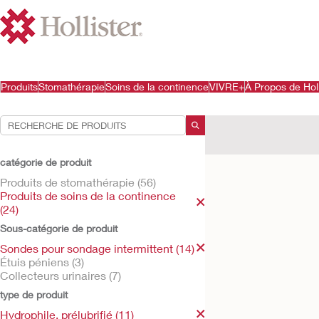
Produits
Stomathérapie
Soins de la continence
VIVRE+
À Propos de Holl
Vos sélections:
Produits de soins de la
catégorie de produit
Votre sélection corresp
Produits de stomathérapie (56)
Produits de soins de la continence
(24)
Sous-catégorie de produit
Sondes pour sondage intermittent (14)
Étuis péniens (3)
Collecteurs urinaires (7)
type de produit
Hydrophile, prélubrifié (11)