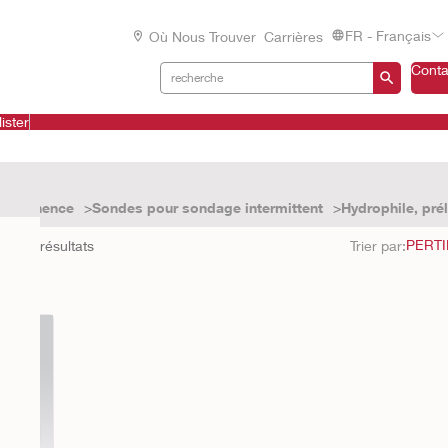
FR - Français
Où Nous Trouver
Carrières
Conta
ister
 continence
Sondes pour sondage intermittent
Hydrophile, prél
ond à
1
résultats
Trier par: