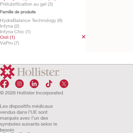
Prélubrification au gel (3)
Famille de produits
HydraBalance Technology (8)
Infyna (2)
Essayez-le gratuitement
Onli™ – Sonde pou
Infyna Chic (1)
sondage intermitte
Onli (1)
VaPro (7)
© 2026 Hollister Incorporated
Les dispositifs médicaux
vendus dans l’UE sont
marqués avec l’un des
symboles suivants selon le
besoin