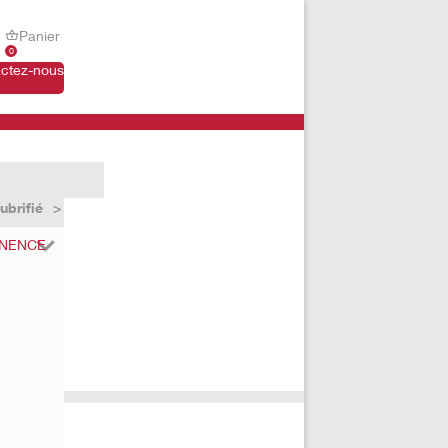
Panier
0
ctez-nous
ubrifié