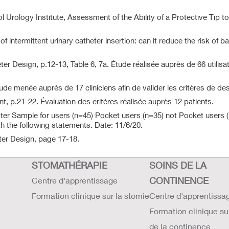
l Urology Institute, Assessment of the Ability of a Protective Tip t
ntermittent urinary catheter insertion: can it reduce the risk of ba
r Design, p.12-13, Table 6, 7a. Étude réalisée auprès de 66 utilisa
ude menée auprès de 17 cliniciens afin de valider les critères de des
 p.21-22. Évaluation des critères réalisée auprès 12 patients.
r Sample for users (n=45) Pocket users (n=35) not Pocket users (
the following statements. Date: 11/6/20.
ter Design, page 17-18.
STOMATHÉRAPIE
SOINS DE LA
CONTINENCE
Centre d'apprentissage
Formation clinique sur la stomie
Centre d'apprentissa
Formation clinique su
de la continence