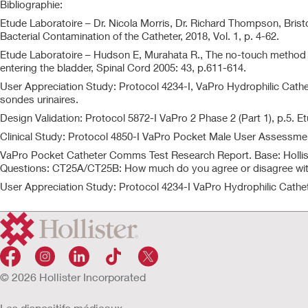
Bibliographie:
Etude Laboratoire – Dr. Nicola Morris, Dr. Richard Thompson, Bristo
Bacterial Contamination of the Catheter, 2018, Vol. 1, p. 4-62.
Etude Laboratoire – Hudson E, Murahata R., The no-touch method of i
entering the bladder, Spinal Cord 2005: 43, p.611-614.
User Appreciation Study: Protocol 4234-I, VaPro Hydrophilic Cathete
sondes urinaires.
Design Validation: Protocol 5872-I VaPro 2 Phase 2 (Part 1), p.5. Et
Clinical Study: Protocol 4850-I VaPro Pocket Male User Assessment,
VaPro Pocket Catheter Comms Test Research Report. Base: Holliste
Questions: CT25A/CT25B: How much do you agree or disagree with 
User Appreciation Study: Protocol 4234-I VaPro Hydrophilic Cathe
© 2026 Hollister Incorporated
Les dispositifs médicaux