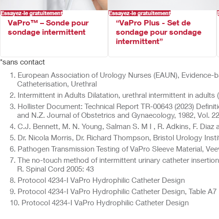
9
Sonde prête à l’emploi, dès sa sortie de l’emballage
Essayez-le gratuitement
Essayez-le gratuitement
Conçue avec des œillets arrondis lisses pour améliorer le confort de l'
VaPro™ – Sonde pour
“VaPro Plus - Set de
Emballage conçu avec un orifice pour les doigts et prédécoupe pou
sondage intermittent
sondage pour sondage
intermittent”​
Fabriquée sans latex de caoutchouc naturel
Sans PVC
*sans contact
European Association of Urology Nurses (EAUN), Evidence-bas
Catheterisation, Urethral
Intermittent in Adults Dilatation, urethral intermittent in adults
Hollister Document: Technical Report TR-00643 (2023) Definition
and N.Z. Journal of Obstetrics and Gynaecology, 1982, Vol. 22
C.J. Bennett, M. N. Young, Salman S. M I , R. Adkins, F. Diaz 
Dr. Nicola Morris, Dr. Richard Thompson, Bristol Urology Instit
Pathogen Transmission Testing of VaPro Sleeve Material, Vee
The no-touch method of intermittent urinary catheter insertion
R. Spinal Cord 2005: 43
Protocol 4234-I VaPro Hydrophilic Catheter Design
Protocol 4234-I VaPro Hydrophilic Catheter Design, Table A7
Protocol 4234-I VaPro Hydrophilic Catheter Design