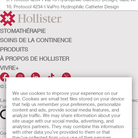
Protocol 4234-I VaPro Hydrophilic Catheter Design
STOMATHÉRAPIE
SOINS DE LA CONTINENCE
PRODUITS
À PROPOS DE HOLLISTER
VIVRE+
© 2026 Hollister Incorporated
We use cookies to improve your experience on our
site. Cookies are small text files stored on your device
Les dispositifs médicaux vendus dans l’UE sont marqués avec
that help us remember your preferences, personalize
l’un des symboles suivants selon le besoin
content and ads, provide social media features, and
analyze traffic. We may share information about your
site usage with our social media, advertising, and
analytics partners. They may combine this information
with other data you’ve provided to them or that
Conditions d'utilisation
Politique de confidentialité
Utilisation des
they’ve collected from your use of their services.