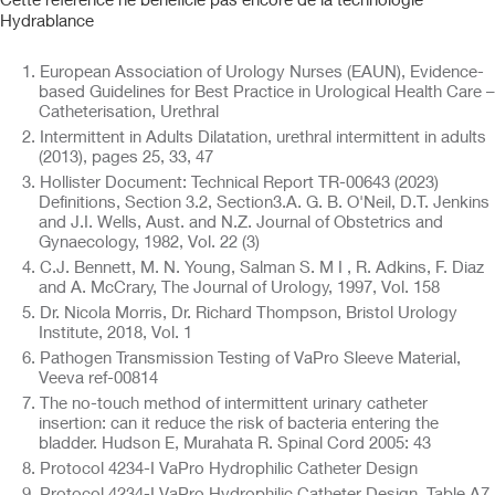
Hydrablance
European Association of Urology Nurses (EAUN), Evidence-
based Guidelines for Best Practice in Urological Health Care –
Catheterisation, Urethral
Intermittent in Adults Dilatation, urethral intermittent in adults
(2013), pages 25, 33, 47
Hollister Document: Technical Report TR-00643 (2023)
Definitions, Section 3.2, Section3.A. G. B. O'Neil, D.T. Jenkins
and J.I. Wells, Aust. and N.Z. Journal of Obstetrics and
Gynaecology, 1982, Vol. 22 (3)
C.J. Bennett, M. N. Young, Salman S. M I , R. Adkins, F. Diaz
and A. McCrary, The Journal of Urology, 1997, Vol. 158
Dr. Nicola Morris, Dr. Richard Thompson, Bristol Urology
Institute, 2018, Vol. 1
Pathogen Transmission Testing of VaPro Sleeve Material,
Veeva ref-00814
The no-touch method of intermittent urinary catheter
insertion: can it reduce the risk of bacteria entering the
bladder. Hudson E, Murahata R. Spinal Cord 2005: 43
Protocol 4234-I VaPro Hydrophilic Catheter Design
Protocol 4234-I VaPro Hydrophilic Catheter Design, Table A7