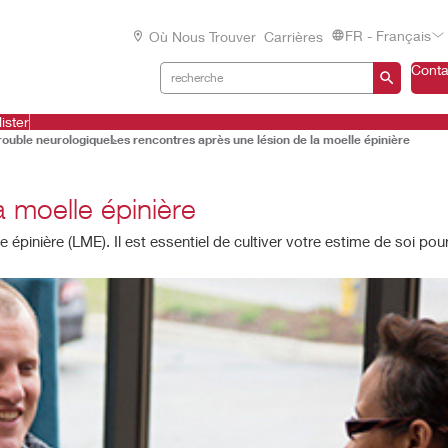
FR - Français
Où Nous Trouver
Carrières
Conta
ister
trouble neurologique
Les rencontres après une lésion de la moelle épinière
a moelle épinière
lle épinière (LME). Il est essentiel de cultiver votre estime de soi p