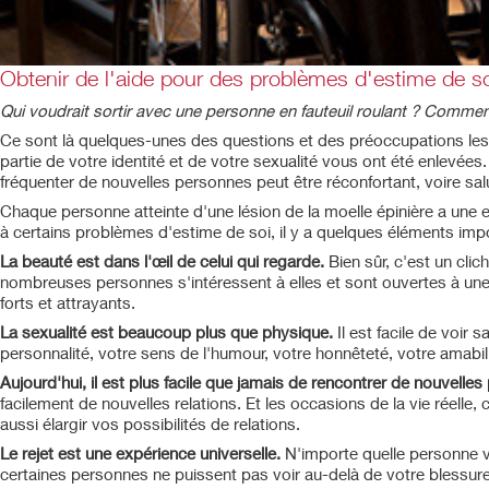
Obtenir de l'aide pour des problèmes d'estime de soi
Qui voudrait sortir avec une personne en fauteuil roulant ? Comment
Ce sont là quelques-unes des questions et des préoccupations les 
partie de votre identité et de votre sexualité vous ont été enlevées.
fréquenter de nouvelles personnes peut être réconfortant, voire salu
Chaque personne atteinte d'une lésion de la moelle épinière a une ex
à certains problèmes d'estime de soi, il y a quelques éléments impor
La beauté est dans l'œil de celui qui regarde.
Bien sûr, c'est un cli
nombreuses personnes s'intéressent à elles et sont ouvertes à une
forts et attrayants.
La sexualité est beaucoup plus que physique.
Il est facile de voi
personnalité, votre sens de l'humour, votre honnêteté, votre amabilit
Aujourd'hui, il est plus facile que jamais de rencontrer de nouvelle
facilement de nouvelles relations. Et les occasions de la vie réelle, 
aussi élargir vos possibilités de relations.
Le rejet est une expérience universelle.
N'importe quelle personne vous
certaines personnes ne puissent pas voir au-delà de votre blessure.