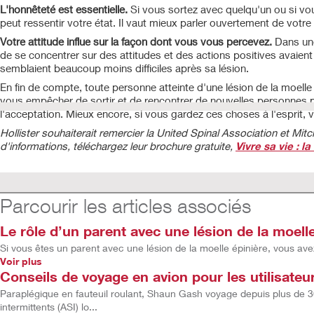
L'honnêteté est essentielle.
Si vous sortez avec quelqu'un ou si vous 
peut ressentir votre état. Il vaut mieux parler ouvertement de vot
Votre attitude influe sur la façon dont vous vous percevez.
Dans une
de se concentrer sur des attitudes et des actions positives avaient
semblaient beaucoup moins difficiles après sa lésion.
En fin de compte, toute personne atteinte d'une lésion de la moell
vous empêcher de sortir et de rencontrer de nouvelles personnes pe
l'acceptation. Mieux encore, si vous gardez ces choses à l'esprit, 
Hollister souhaiterait remercier la United Spinal Association et Mit
d'informations, téléchargez leur brochure gratuite,
Vivre sa vie : l
Parcourir les articles associés
Le rôle d’un parent avec une lésion de la moelle
Si vous êtes un parent avec une lésion de la moelle épinière, vous av
Voir plus
Conseils de voyage en avion pour les utilisate
Paraplégique en fauteuil roulant, Shaun Gash voyage depuis plus de 30
intermittents (ASI) lo...