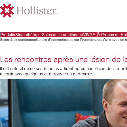
Produits
Stomathérapie
Soins de la continence
VIVRE+
À Propos de Holl
Soins de la continence
Centre d'apprentissage sur l'incontinence
Vivre avec un 
Les rencontres après une lésion de l
Il est naturel de se sentir moins attirant après une lésion de la moe
à sortir avec quelqu'un et à trouver un partenaire.