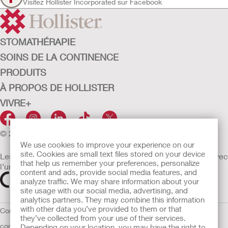
Visitez Hollister Incorporated sur Facebook
STOMATHÉRAPIE
SOINS DE LA CONTINENCE
PRODUITS
À PROPOS DE HOLLISTER
VIVRE+
© 2026 Hollister Incorporated
We use cookies to improve your experience on our
site. Cookies are small text files stored on your device
Les dispositifs médicaux vendus dans l’UE sont marqués avec
that help us remember your preferences, personalize
l’un des symboles suivants selon le besoin
content and ads, provide social media features, and
analyze traffic. We may share information about your
site usage with our social media, advertising, and
analytics partners. They may combine this information
with other data you’ve provided to them or that
Conditions d'utilisation
Politique de confidentialité
Utilisation des
they’ve collected from your use of their services.
cookies
UE Avis au Dénonciateur
Conditions générales de vente
Depending on your location, you may have the right to