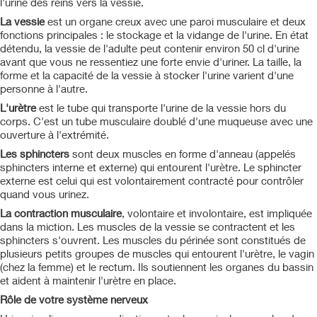
l'urine des reins vers la vessie.
La vessie
est un organe creux avec une paroi musculaire et deux
fonctions principales : le stockage et la vidange de l'urine. En état
détendu, la vessie de l'adulte peut contenir environ 50 cl d'urine
avant que vous ne ressentiez une forte envie d'uriner. La taille, la
forme et la capacité de la vessie à stocker l'urine varient d'une
personne à l'autre.
L'urètre
est le tube qui transporte l'urine de la vessie hors du
corps. C'est un tube musculaire doublé d'une muqueuse avec une
ouverture à l'extrémité.
Les sphincters
sont deux muscles en forme d'anneau (appelés
sphincters interne et externe) qui entourent l'urètre. Le sphincter
externe est celui qui est volontairement contracté pour contrôler
quand vous urinez.
La contraction musculaire
, volontaire et involontaire, est impliquée
dans la miction. Les muscles de la vessie se contractent et les
sphincters s'ouvrent. Les muscles du périnée sont constitués de
plusieurs petits groupes de muscles qui entourent l'urètre, le vagin
(chez la femme) et le rectum. Ils soutiennent les organes du bassin
et aident à maintenir l'urètre en place.
Rôle de votre système nerveux