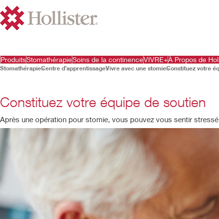
Produits
Stomathérapie
Soins de la continence
VIVRE+
À Propos de Holl
Stomathérapie
Centre d’apprentissage
Vivre avec une stomie
Constituez votre é
Constituez votre équipe de soutien
Après une opération pour stomie, vous pouvez vous sentir stressé et