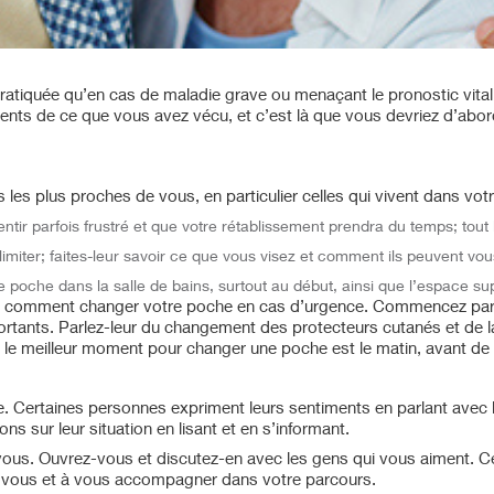
pratiquée qu’en cas de maladie grave ou menaçant le pronostic vital,
ents de ce que vous avez vécu, et c’est là que vous devriez d’abor
les plus proches de vous, en particulier celles qui vivent dans votr
entir parfois frustré et que votre rétablissement prendra du temps; tout
limiter; faites-leur savoir ce que vous visez et comment ils peuvent vou
poche dans la salle de bains, surtout au début, ainsi que l’espace su
voir comment changer votre poche en cas d’urgence. Commencez par
ortants. Parlez-leur du changement des protecteurs cutanés et de l
ue le meilleur moment pour changer une poche est le matin, avant d
 Certaines personnes expriment leurs sentiments en parlant avec le
ns sur leur situation en lisant et en s’informant.
vous. Ouvrez-vous et discutez-en avec les gens qui vous aiment. C
de vous et à vous accompagner dans votre parcours.