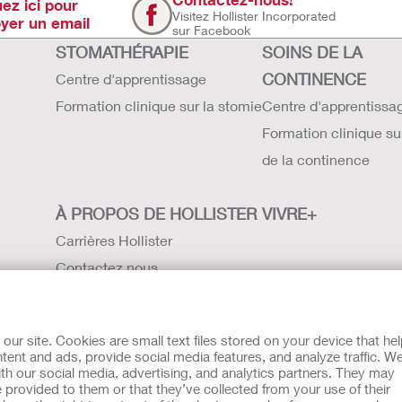
uez ici pour
Visitez Hollister Incorporated
yer un email
sur Facebook
STOMATHÉRAPIE
SOINS DE LA
CONTINENCE
Centre d'apprentissage
Formation clinique sur la stomie
Centre d'apprentissa
Formation clinique su
de la continence
À PROPOS DE HOLLISTER
VIVRE+
Carrières Hollister
Contactez nous
Sites internationaux
Histoire de Hollister
r site. Cookies are small text files stored on your device that he
Actualités et événements
ent and ads, provide social media features, and analyze traffic. W
th our social media, advertising, and analytics partners. They may
es
UE Avis au Dénonciateur
Conditions générales de vente
 provided to them or that they’ve collected from your use of their
ité des consignes d'utilisation fournies sur la notice de chaque p