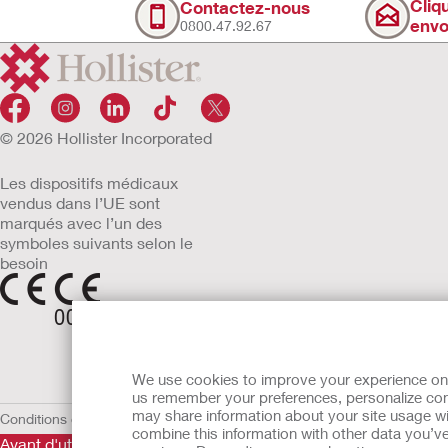
Cliq
Contactez-nous
envo
0800.47.92.67
© 2026 Hollister Incorporated
Les dispositifs médicaux
vendus dans l’UE sont
marqués avec l’un des
symboles suivants selon le
besoin
We use cookies to improve your experience on ou
us remember your preferences, personalize cont
may share information about your site usage wi
Conditions d'utilisation
Politique de confidentialité
Utilisation des cooki
combine this information with other data you’ve
Avant d'utiliser les produits mentionnés, veuillez lire l'intégral