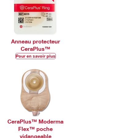
Anneau protecteur
CeraPlus™
Pour en savoir plus
CeraPlus™ Moderma
Flex™ poche
vidangeable