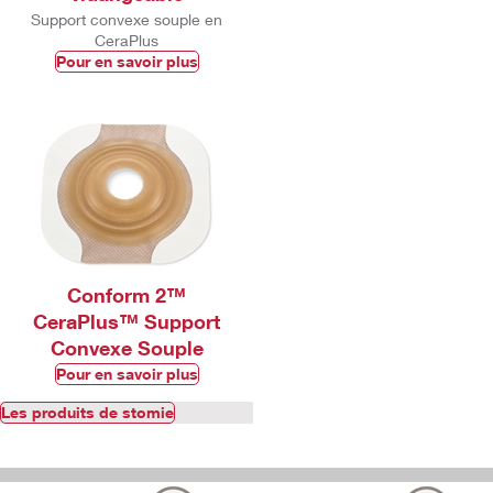
Support convexe souple en
CeraPlus
Pour en savoir plus
Conform 2™
CeraPlus™ Support
Convexe Souple
Pour en savoir plus
Les produits de stomie