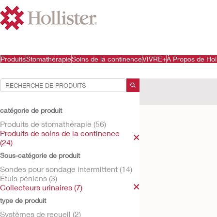
Produits
Stomathérapie
Soins de la continence
VIVRE+
À Propos de Holl
Vos sélections:
Produits de soins de la
catégorie de produit
Votre sélection corresp
Produits de stomathérapie (56)
Produits de soins de la continence
(24)
Sous-catégorie de produit
Sondes pour sondage intermittent (14)
Étuis péniens (3)
Collecteurs urinaires (7)
type de produit
Systèmes de recueil (2)