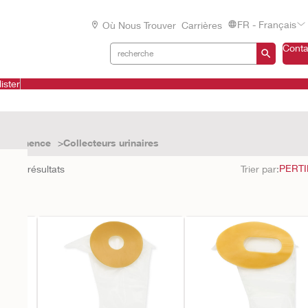
FR - Français
Où Nous Trouver
Carrières
Conta
ister
 continence
Collecteurs urinaires
ond à
7
résultats
Trier par: