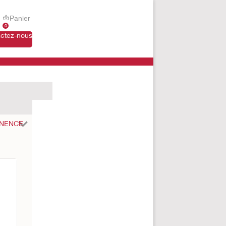
Panier
0
ctez-nous