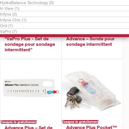
HydraBalance Technology (8)
In View (1)
Infyna (2)
Infyna Chic (1)
Onli (1)
VaPro (7)
Essayez-le gratuitement
Essayez-le gratuitement
“VaPro Plus - Set de
Advance – Sonde pour
sondage pour sondage
sondage intermittent​
intermittent”​
Essayez-le gratuitement
Essayez-le gratuitement
Advance Plus Pocket™
Advance Plus – Set de