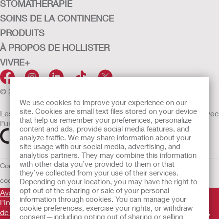
STOMATHÉRAPIE
SOINS DE LA CONTINENCE
PRODUITS
À PROPOS DE HOLLISTER
VIVRE+
© 2026 Hollister Incorporated
We use cookies to improve your experience on our
site. Cookies are small text files stored on your device
Les dispositifs médicaux vendus dans l’UE sont marqués avec
that help us remember your preferences, personalize
l’un des symboles suivants selon le besoin
content and ads, provide social media features, and
analyze traffic. We may share information about your
site usage with our social media, advertising, and
analytics partners. They may combine this information
with other data you’ve provided to them or that
Conditions d'utilisation
Politique de confidentialité
Utilisation des
they’ve collected from your use of their services.
cookies
UE Avis au Dénonciateur
Conditions générales de vente
Depending on your location, you may have the right to
opt out of the sharing or sale of your personal
Avant d'utiliser les produits mentionnés, veuillez lire
information through cookies. You can manage your
l'intégralité des consignes d'utilisation fournies sur la notice
cookie preferences, exercise your rights, or withdraw
de chaque produit pour connaître l'indication, la description,
consent—including opting out of sharing or selling