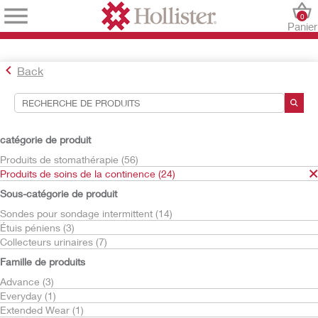
0
Panier
Back
Outils de recherche
Vos sélections:
catégorie de produit
Produits de soins de la continence
Produits de stomathérapie (56)
Produits de soins de la continence (24)
Votre sélection correspond à
24
résultats
Sous-catégorie de produit
Trier par:
Sondes pour sondage intermittent (14)
Étuis péniens (3)
Collecteurs urinaires (7)
Famille de produits
Advance (3)
Everyday (1)
Extended Wear (1)