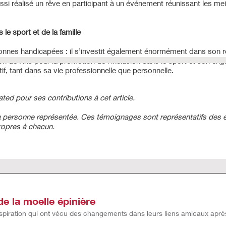
ssi réalisé un rêve en participant à un événement réunissant les m
.
le sport et de la famille
sonnes handicapées : il s’investit également énormément dans son r
n de Kris pour la promotion de l’inclusion dans le sport et son en
itif, tant dans sa vie professionnelle que personnelle.
ated pour ses contributions à cet article.
a personne représentée. Ces témoignages sont représentatifs des 
ropres à chacun.
de la moelle épinière
nspiration qui ont vécu des changements dans leurs liens amicaux aprè