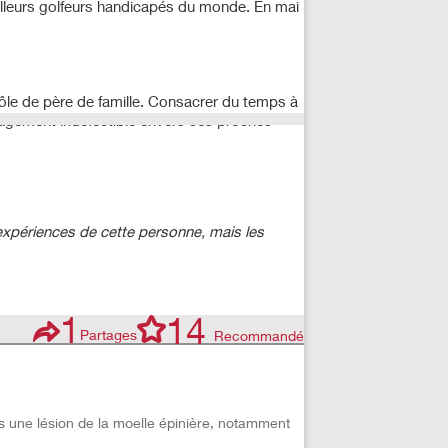
eilleurs golfeurs handicapés du monde. En mai
ôle de père de famille. Consacrer du temps à
gagement indéfectible envers ses proches
expériences de cette personne, mais les
1
14
Partages
Recommandé
s une lésion de la moelle épinière, notamment