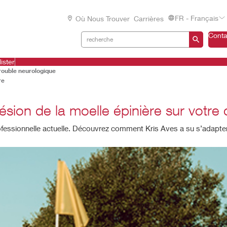
FR - Français
Où Nous Trouver
Carrières
Conta
ister
trouble neurologique
re
sion de la moelle épinière sur votre 
rofessionnelle actuelle. Découvrez comment Kris Aves a su s’adapter