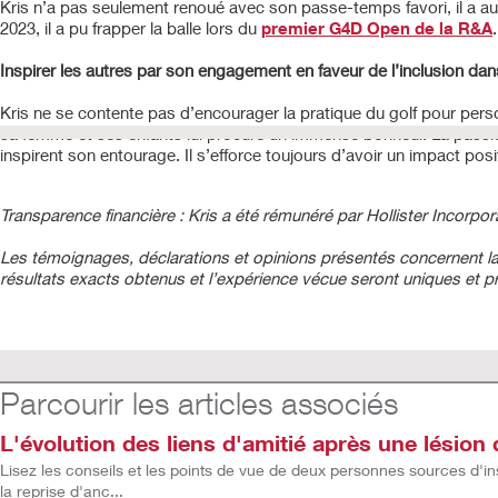
Kris n’a pas seulement renoué avec son passe-temps favori, il a au
2023, il a pu frapper la balle lors du
premier G4D Open de la R&A
Inspirer les autres par son engagement en faveur de l’inclusion dans 
Kris ne se contente pas d’encourager la pratique du golf pour per
sa femme et ses enfants lui procure un immense bonheur. La passio
inspirent son entourage. Il s’efforce toujours d’avoir un impact pos
Transparence financière : Kris a été rémunéré par Hollister Incorpor
Les témoignages, déclarations et opinions présentés concernent l
résultats exacts obtenus et l’expérience vécue seront uniques et p
Parcourir les articles associés
L'évolution des liens d'amitié après une lésion 
Lisez les conseils et les points de vue de deux personnes sources d'i
la reprise d'anc...