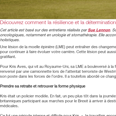
Découvrez comment la résilience et la détermination d
Cet article est basé sur des entretiens réalisés par
Sue Lennon
. S
oncologiques, notamment en urologie et stomathérapie. Elle accorde
holistiques.
Une lésion de la moelle épinière (LME) peut entraîner des changeme
pour continuer à faire évoluer votre carrière. Cette lésion peut aus
gratifiant.
Pour Kris Aves, qui vit au Royaume-Uni, sa LME a bouleversé à la foi
renversé par une camionnette lors de l’attentat terroriste de Westmins
son poste dans les forces de l’ordre. Il a toutefois abordé ce c
Prendre sa retraite et retrouver la forme physique
Kris était un policier modèle. En fait, un peu plus tôt dans la journée
britanniques participant aux marches pour le Brexit à arriver à dest
médicales.
Ce fut une période intense et difficile pour Kris. « Je travaillais en