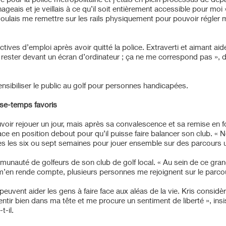
is et je veillais à ce qu’il soit entièrement accessible pour moi », 
 voulais me remettre sur les rails physiquement pour pouvoir régle
ives d’emploi après avoir quitté la police. Extraverti et aimant aide
 rester devant un écran d’ordinateur ; ça ne me correspond pas », dit
ensibiliser le public au golf pour personnes handicapées.
sse-temps favoris
ouvoir rejouer un jour, mais après sa convalescence et sa remise en
 le place en position debout pour qu’il puisse faire balancer son clu
toutes les six ou sept semaines pour jouer ensemble sur des parcours
mmunauté de golfeurs de son club de golf local. « Au sein de ce gra
 m’en rende compte, plusieurs personnes me rejoignent sur le parco
euvent aider les gens à faire face aux aléas de la vie. Kris considère
ntir bien dans ma tête et me procure un sentiment de liberté », insiste
t-il.