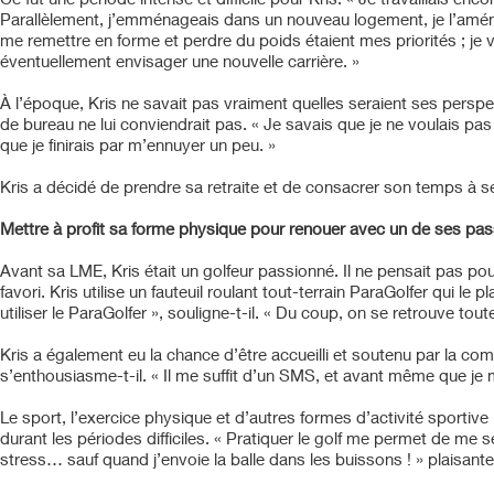
Parallèlement, j’emménageais dans un nouveau logement, je l’aménagea
me remettre en forme et perdre du poids étaient mes priorités ; je
éventuellement envisager une nouvelle carrière. »
À l’époque, Kris ne savait pas vraiment quelles seraient ses perspect
de bureau ne lui conviendrait pas. « Je savais que je ne voulais pas
que je finirais par m’ennuyer un peu. »
Kris a décidé de prendre sa retraite et de consacrer son temps à s
Mettre à profit sa forme physique pour renouer avec un de ses pa
Avant sa LME, Kris était un golfeur passionné. Il ne pensait pas p
favori. Kris utilise un fauteuil roulant tout-terrain ParaGolfer qui
utiliser le ParaGolfer », souligne-t-il. « Du coup, on se retrouve 
Kris a également eu la chance d’être accueilli et soutenu par la co
s’enthousiasme-t-il. « Il me suffit d’un SMS, et avant même que je
Le sport, l’exercice physique et d’autres formes d’activité sportive p
durant les périodes difficiles. « Pratiquer le golf me permet de me se
stress… sauf quand j’envoie la balle dans les buissons ! » plaisante-