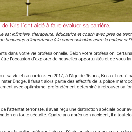
e Kris l’ont aidé à faire évoluer sa carrière.
ue est infirmière, thérapeute, éducatrice et coach avec près de trent
 beaucoup d’importance à la communication entre le patient et l’in
nts dans votre vie professionnelle. Selon votre profession, certai
si être l’occasion d’explorer de nouvelles opportunités et de vous l
s sa vie et sa carrière. En 2017, à l’âge de 35 ans, Kris est resté p
ter Bridge. Il faisait alors partie des effectifs de la police métropo
hangement avec optimisme, profondément déterminé à retrouver sa f
 de l’attentat terroriste, il avait reçu une distinction spéciale pour a
ination en toute sécurité. Quatre ans après son accident, il a toutef
core pour la police métropolitaine et j’étais en plein processus de dé