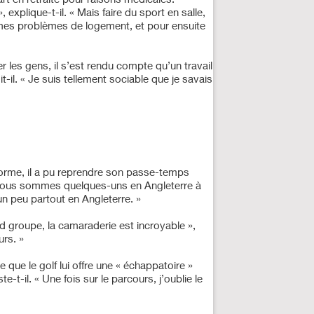
explique-t-il. « Mais faire du sport en salle,
r mes problèmes de logement, et pour ensuite
r les gens, il s’est rendu compte qu’un travail
-il. « Je suis tellement sociable que je savais
 forme, il a pu reprendre son passe-temps
b. « Nous sommes quelques-uns en Angleterre à
 un peu partout en Angleterre. »
nd groupe, la camaraderie est incroyable »,
urs. »
 que le golf lui offre une « échappatoire »
-t-il. « Une fois sur le parcours, j’oublie le