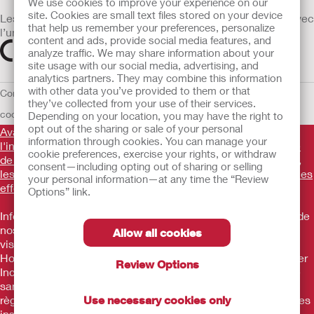
We use cookies to improve your experience on our
site. Cookies are small text files stored on your device
Les dispositifs médicaux vendus dans l’UE sont marqués avec
that help us remember your preferences, personalize
l’un des symboles suivants selon le besoin
content and ads, provide social media features, and
analyze traffic. We may share information about your
site usage with our social media, advertising, and
analytics partners. They may combine this information
with other data you’ve provided to them or that
Conditions d'utilisation
Politique de confidentialité
Utilisation des
they’ve collected from your use of their services.
cookies
UE Avis au Dénonciateur
Conditions générales de vente
Depending on your location, you may have the right to
opt out of the sharing or sale of your personal
Avant d'utiliser les produits mentionnés, veuillez lire
information through cookies. You can manage your
l'intégralité des consignes d'utilisation fournies sur la notice
cookie preferences, exercise your rights, or withdraw
de chaque produit pour connaître l'indication, la description,
consent—including opting out of sharing or selling
les contre-indications, les avertissements, les précautions, les
your personal information—at any time the “Review
effets indésirables et le mode d'emploi du dispositif
.
Options” link.
Informations promotionnelles à destination des utilisateurs de
nos produits ne constituant pas un conseil médical et ne
Allow all cookies
visant pas à remplacer un conseil médical. Les produits
Hollister sont des dispositifs médicaux fabriqués par Hollister
Review Options
Incorporated. Ces dispositifs médicaux sont des produits de
santé règlementés qui portent, au titre de cette
Use necessary cookies only
règlementation, le marquage CE. Consultez attentivement les
instructions figurant sur les notices et/ou les étiquetages.