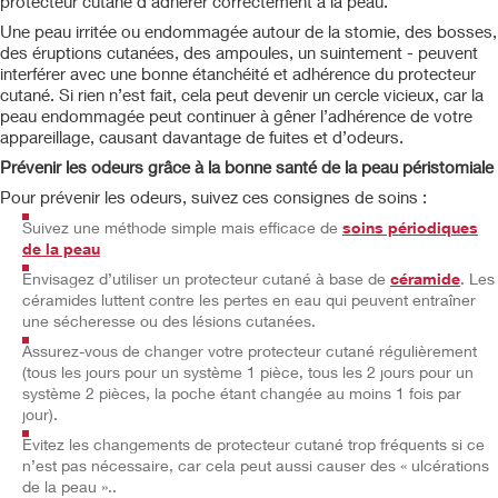
protecteur cutané d’adhérer correctement à la peau.
Une peau irritée ou endommagée autour de la stomie, des bosses,
des éruptions cutanées, des ampoules, un suintement - peuvent
interférer avec une bonne étanchéité et adhérence du protecteur
cutané. Si rien n’est fait, cela peut devenir un cercle vicieux, car la
peau endommagée peut continuer à gêner l’adhérence de votre
appareillage, causant davantage de fuites et d’odeurs.
Prévenir les odeurs grâce à la bonne santé de la peau péristomiale
Pour prévenir les odeurs, suivez ces consignes de soins :
Suivez une méthode simple mais efficace de
soins périodiques
de la peau
Envisagez d’utiliser un protecteur cutané à base de
céramide
. Les
céramides luttent contre les pertes en eau qui peuvent entraîner
une sécheresse ou des lésions cutanées.
Assurez-vous de changer votre protecteur cutané régulièrement
(tous les jours pour un système 1 pièce, tous les 2 jours pour un
système 2 pièces, la poche étant changée au moins 1 fois par
jour).
Evitez les changements de protecteur cutané trop fréquents si ce
n’est pas nécessaire, car cela peut aussi causer des « ulcérations
de la peau »..