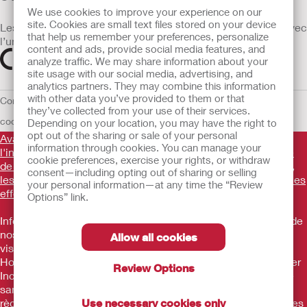
We use cookies to improve your experience on our
site. Cookies are small text files stored on your device
Les dispositifs médicaux vendus dans l’UE sont marqués avec
that help us remember your preferences, personalize
l’un des symboles suivants selon le besoin
content and ads, provide social media features, and
analyze traffic. We may share information about your
site usage with our social media, advertising, and
analytics partners. They may combine this information
with other data you’ve provided to them or that
Conditions d'utilisation
Politique de confidentialité
Utilisation des
they’ve collected from your use of their services.
cookies
UE Avis au Dénonciateur
Conditions générales de vente
Depending on your location, you may have the right to
opt out of the sharing or sale of your personal
Avant d'utiliser les produits mentionnés, veuillez lire
information through cookies. You can manage your
l'intégralité des consignes d'utilisation fournies sur la notice
cookie preferences, exercise your rights, or withdraw
de chaque produit pour connaître l'indication, la description,
consent—including opting out of sharing or selling
les contre-indications, les avertissements, les précautions, les
your personal information—at any time the “Review
effets indésirables et le mode d'emploi du dispositif
.
Options” link.
Informations promotionnelles à destination des utilisateurs de
nos produits ne constituant pas un conseil médical et ne
Allow all cookies
visant pas à remplacer un conseil médical. Les produits
Hollister sont des dispositifs médicaux fabriqués par Hollister
Review Options
Incorporated. Ces dispositifs médicaux sont des produits de
santé règlementés qui portent, au titre de cette
Use necessary cookies only
règlementation, le marquage CE. Consultez attentivement les