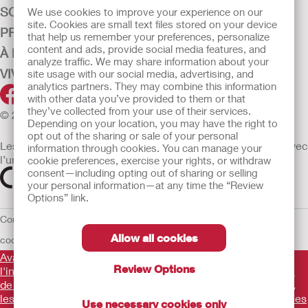
We use cookies to improve your experience on our
Contactez-nous!
site. Cookies are small text files stored on your device
Visitez Hollister Incorporated sur Facebook
that help us remember your preferences, personalize
content and ads, provide social media features, and
analyze traffic. We may share information about your
site usage with our social media, advertising, and
analytics partners. They may combine this information
STOMATHÉRAPIE
with other data you’ve provided to them or that
SOINS DE LA CONTINENCE
they’ve collected from your use of their services.
Depending on your location, you may have the right to
PRODUITS
opt out of the sharing or sale of your personal
information through cookies. You can manage your
À PROPOS DE HOLLISTER
cookie preferences, exercise your rights, or withdraw
VIVRE+
consent—including opting out of sharing or selling
your personal information—at any time the “Review
Options” link.
© 2026 Hollister Incorporated
Allow all cookies
Les dispositifs médicaux vendus dans l’UE sont marqués avec
l’un des symboles suivants selon le besoin
Review Options
Use necessary cookies only